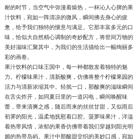
耐的时节，当空气中弥漫着燥热，一杯沁人心脾的果
汁饮料，宛如一阵清凉的微风，瞬间拂去身心的疲
惫，给予我们独特的惬意与满足。它那丰富多元的口
味，恰似大自然精心调制的奇妙配方，将世间万物的
美好滋味汇聚其中，为我们的生活描绘出一幅绚丽多
彩的画卷。
果汁饮料的口味王国中，每一种都散发着独特的魅
力。柠檬味果汁，清新酸爽，仿佛将整个柠檬果园的
活力与清新浓缩其中。轻抿一口，那酸爽的滋味瞬间
在舌尖炸开，如同夏日里的一道闪电，瞬间唤醒味
蕾，带来清爽之感，随后而来的丝丝甘甜，又似雨后
初霁的阳光，温柔地抚慰着口腔。菠萝味果汁，洋溢
着热带风情，浓郁的果香仿佛带着我们穿越到阳光明
媚的热带岛屿。果汁中那酸甜交织的美妙口感，宛如